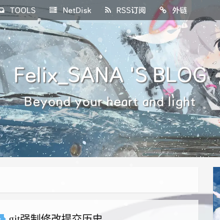
TOOLS
NetDisk
RSS订阅
外链
Felix_SANA 'S BLOG
Beyond your heart and light
git强制修改提交历史
t