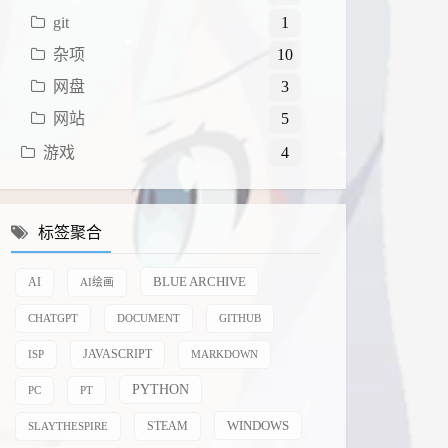
git
1
杂项
10
网盘
3
网站
5
游戏
4
标签聚合
BLUE ARCHIVE
AI
AI绘画
CHATGPT
DOCUMENT
GITHUB
JAVASCRIPT
ISP
MARKDOWN
PYTHON
PC
PT
WINDOWS
STEAM
SLAYTHESPIRE