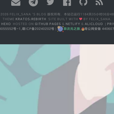
 2026 FELIX_SANA 'S BLOG 版权所有.
本站已运行
1184天05小时06分4
THEME
KRATOS:REBIRTH
SITE BUILT WITH
BY FELIX_SANA.
Y
HEXO
HOSTED ON
GITHUB PAGES
&
NETLIFY
&
ALICLOUD
|
PRI
3055552号-1,
萌ICP备20240202号
|
异次元之旅
,
粤公网安备 440607