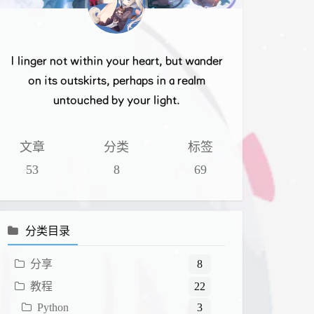
I linger not within your heart, but wander
on its outskirts, perhaps in a realm
untouched by your light.
文章
分类
标签
53
8
69
分类目录
分享
8
教程
22
Python
3