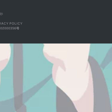
9秒
VACY POLICY
02000356号