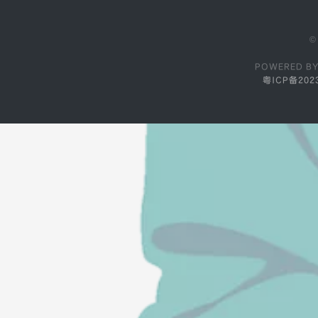
©
POWERED B
粤ICP备202