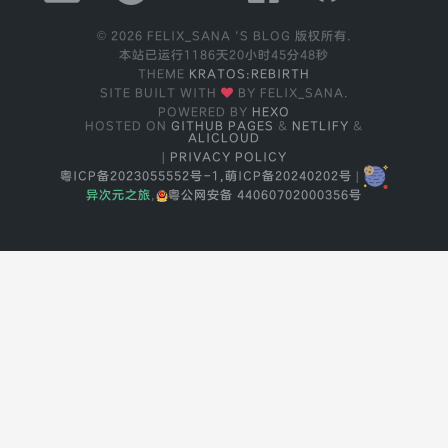
© 2026 FELIX_SANA 'S BLOG 版权所有.
本站已运行
1186天20小时45分48秒
THEME
KRATOS:REBIRTH
SITE BUILT WITH
BY FELIX_SANA.
POWERED BY
HEXO
HOSTED ON
GITHUB PAGES
&
NETLIFY
&
ALICLOUD
|
PRIVACY POLICY
粤ICP备2023055552号-1,
萌ICP备20240202号
|
异次元之旅
,
粤公网安备 44060702000356号