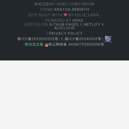
本站已运行
1186天11小时27分31秒
THEME
KRATOS:REBIRTH
SITE BUILT WITH
BY FELIX_SANA.
POWERED BY
HEXO
HOSTED ON
GITHUB PAGES
&
NETLIFY
&
ALICLOUD
|
PRIVACY POLICY
粤ICP备2023055552号-1,
萌ICP备20240202号
|
异次元之旅
,
粤公网安备 44060702000356号