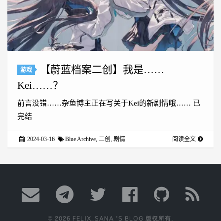
【蔚蓝档案二创】我是……
游戏
Kei……？
前言没错……杂鱼博主正在写关于Kei的新剧情哦…… 已
完结
2024-03-16
Blue Archive
,
二创
,
剧情
阅读全文
© 2026 FELIX_SANA 'S BLOG 版权所有.