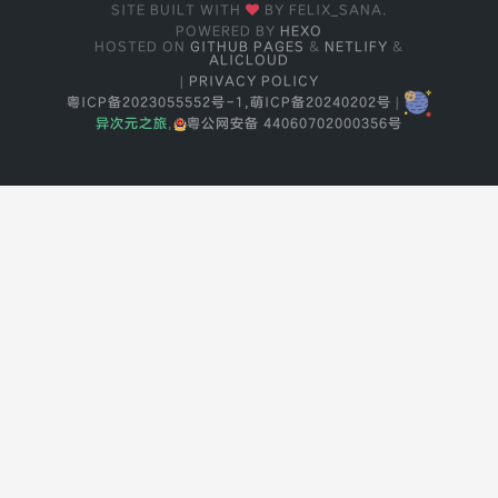
SITE BUILT WITH
BY FELIX_SANA.
POWERED BY
HEXO
HOSTED ON
GITHUB PAGES
&
NETLIFY
&
ALICLOUD
|
PRIVACY POLICY
粤ICP备2023055552号-1,
萌ICP备20240202号
|
异次元之旅
,
粤公网安备 44060702000356号