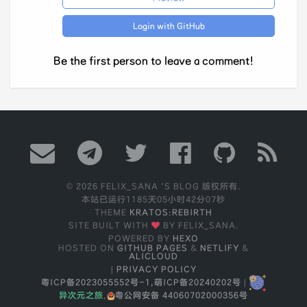
Login with GitHub
Be the first person to leave a comment!
© 2026 FELIX_SANA 'S BLOG 版权所有.
本站已运行
1185天05小时42分07秒
THEME
KRATOS:REBIRTH
SITE BUILT WITH
BY FELIX_SANA.
POWERED BY
HEXO
HOSTED ON
GITHUB PAGES
&
NETLIFY
&
ALICLOUD
|
PRIVACY POLICY
粤ICP备2023055552号-1,
萌ICP备20240202号
|
异次元之旅
,
粤公网安备 44060702000356号